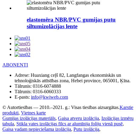
elastomēra NBR/PVC gumijas putu
siltumizolācijas lente
ABONENTI
Adrese:
Huaxiang ceļš 82, Langfangas ekonomiskās un
tehnoloģiskās attīstības zona, Hebei province, 065001, Ķīna.
Tālrunis:
0316-6074888
Tālrunis:
0316-6060333
E-pasts:
info@kwiweb.com
© Autortiesības — 2010.–2021. g.: Visas tiesības aizsargātas.
Karstie
produkti
,
Vietnes karte
Gumijas izolācijas materiāls
,
Gaisa atveru izolācija
,
Izolācijas izmēru
tabula
,
Stikla vates izolācijas filcs ar alumīnija foliju vienā pusē
,
Gaisa vadam nepieciešama izolācija
,
Putu izolācija
,