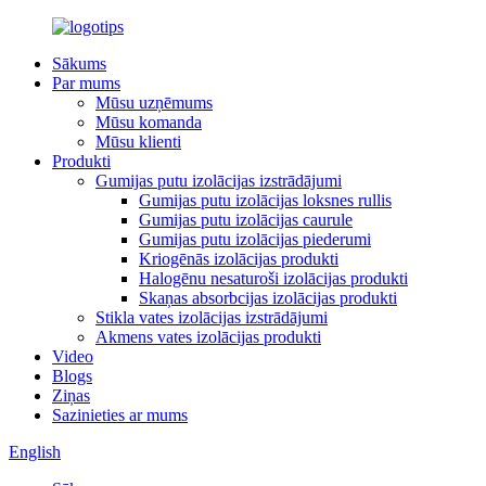
Sākums
Par mums
Mūsu uzņēmums
Mūsu komanda
Mūsu klienti
Produkti
Gumijas putu izolācijas izstrādājumi
Gumijas putu izolācijas loksnes rullis
Gumijas putu izolācijas caurule
Gumijas putu izolācijas piederumi
Kriogēnās izolācijas produkti
Halogēnu nesaturoši izolācijas produkti
Skaņas absorbcijas izolācijas produkti
Stikla vates izolācijas izstrādājumi
Akmens vates izolācijas produkti
Video
Blogs
Ziņas
Sazinieties ar mums
English