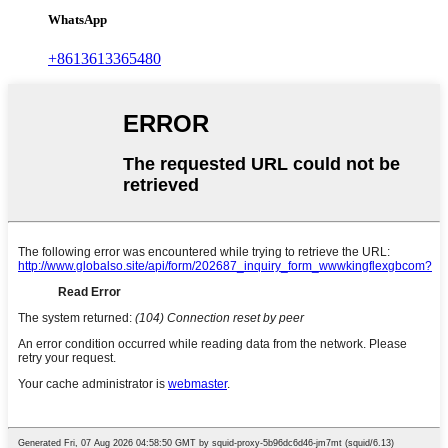
WhatsApp
+8613613365480