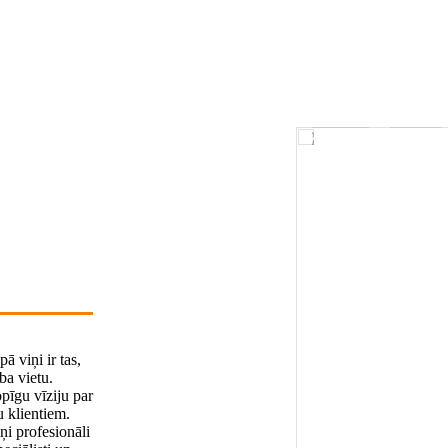
ā viņi ir tas,
ba vietu.
pīgu vīziju par
 klientiem.
ņi profesionāli