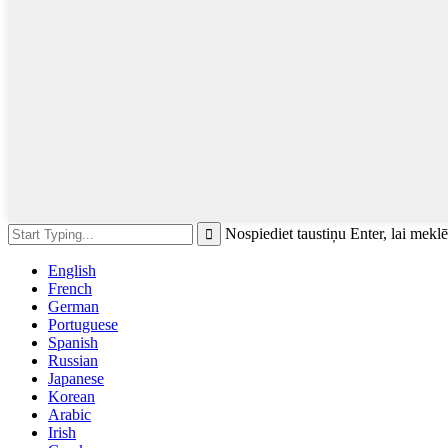
Nospiediet taustiņu Enter, lai meklē
English
French
German
Portuguese
Spanish
Russian
Japanese
Korean
Arabic
Irish