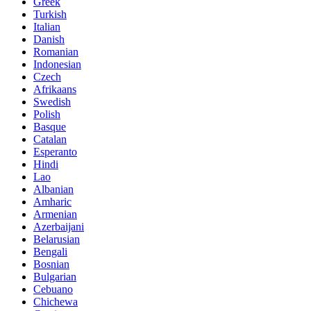
Greek
Turkish
Italian
Danish
Romanian
Indonesian
Czech
Afrikaans
Swedish
Polish
Basque
Catalan
Esperanto
Hindi
Lao
Albanian
Amharic
Armenian
Azerbaijani
Belarusian
Bengali
Bosnian
Bulgarian
Cebuano
Chichewa