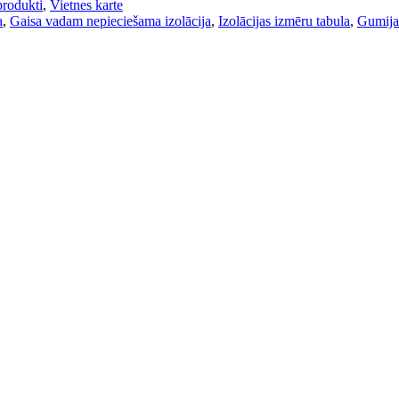
produkti
,
Vietnes karte
a
,
Gaisa vadam nepieciešama izolācija
,
Izolācijas izmēru tabula
,
Gumijas