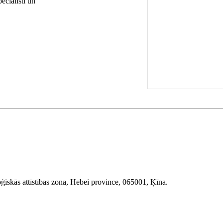
eciālisti un
iskās attīstības zona, Hebei province, 065001, Ķīna.