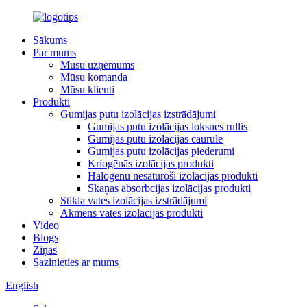
Sākums
Par mums
Mūsu uzņēmums
Mūsu komanda
Mūsu klienti
Produkti
Gumijas putu izolācijas izstrādājumi
Gumijas putu izolācijas loksnes rullis
Gumijas putu izolācijas caurule
Gumijas putu izolācijas piederumi
Kriogēnās izolācijas produkti
Halogēnu nesaturoši izolācijas produkti
Skaņas absorbcijas izolācijas produkti
Stikla vates izolācijas izstrādājumi
Akmens vates izolācijas produkti
Video
Blogs
Ziņas
Sazinieties ar mums
English