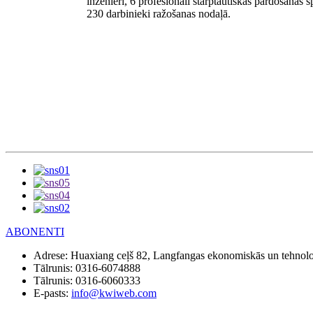
inženieri, 6 profesionāli starptautiskās pārdošanas sp
230 darbinieki ražošanas nodaļā.
ABONENTI
Adrese:
Huaxiang ceļš 82, Langfangas ekonomiskās un tehnoloģ
Tālrunis:
0316-6074888
Tālrunis:
0316-6060333
E-pasts:
info@kwiweb.com