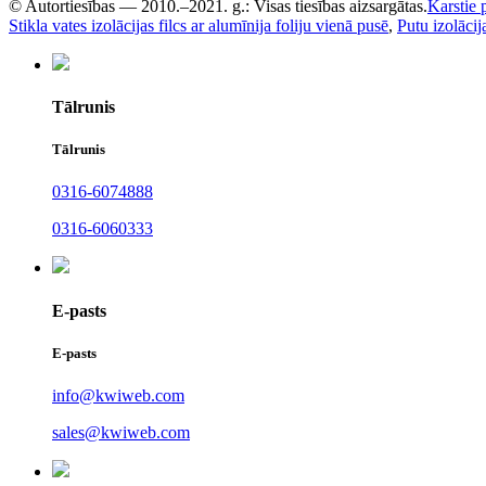
© Autortiesības — 2010.–2021. g.: Visas tiesības aizsargātas.
Karstie 
Stikla vates izolācijas filcs ar alumīnija foliju vienā pusē
,
Putu izolācij
Tālrunis
Tālrunis
0316-6074888
0316-6060333
E-pasts
E-pasts
info@kwiweb.com
sales@kwiweb.com