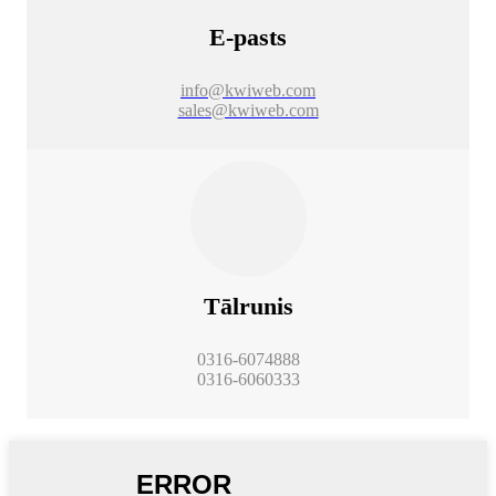
E-pasts
info@kwiweb.com
sales@kwiweb.com
Tālrunis
0316-6074888
0316-6060333