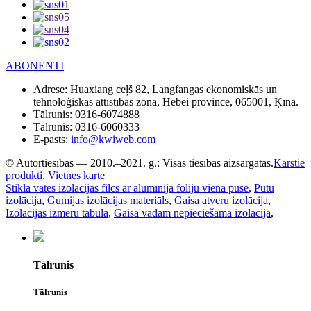
ABONENTI
Adrese:
Huaxiang ceļš 82, Langfangas ekonomiskās un
tehnoloģiskās attīstības zona, Hebei province, 065001, Ķīna.
Tālrunis:
0316-6074888
Tālrunis:
0316-6060333
E-pasts:
info@kwiweb.com
© Autortiesības — 2010.–2021. g.: Visas tiesības aizsargātas.
Karstie
produkti
,
Vietnes karte
Stikla vates izolācijas filcs ar alumīnija foliju vienā pusē
,
Putu
izolācija
,
Gumijas izolācijas materiāls
,
Gaisa atveru izolācija
,
Izolācijas izmēru tabula
,
Gaisa vadam nepieciešama izolācija
,
Tālrunis
Tālrunis