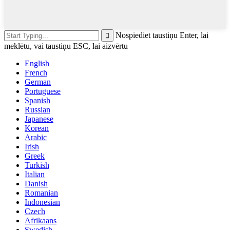
Nospiediet taustiņu Enter, lai
meklētu, vai taustiņu ESC, lai aizvērtu
English
French
German
Portuguese
Spanish
Russian
Japanese
Korean
Arabic
Irish
Greek
Turkish
Italian
Danish
Romanian
Indonesian
Czech
Afrikaans
Swedish