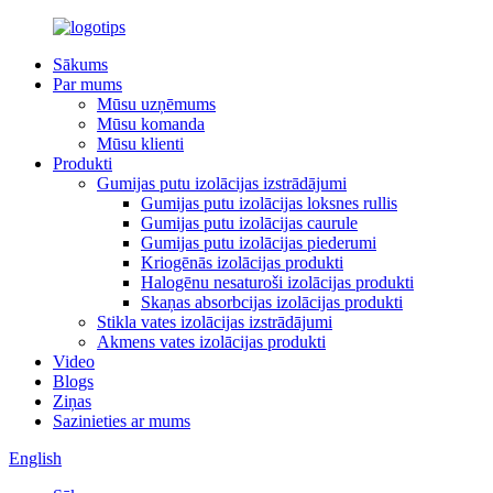
Sākums
Par mums
Mūsu uzņēmums
Mūsu komanda
Mūsu klienti
Produkti
Gumijas putu izolācijas izstrādājumi
Gumijas putu izolācijas loksnes rullis
Gumijas putu izolācijas caurule
Gumijas putu izolācijas piederumi
Kriogēnās izolācijas produkti
Halogēnu nesaturoši izolācijas produkti
Skaņas absorbcijas izolācijas produkti
Stikla vates izolācijas izstrādājumi
Akmens vates izolācijas produkti
Video
Blogs
Ziņas
Sazinieties ar mums
English