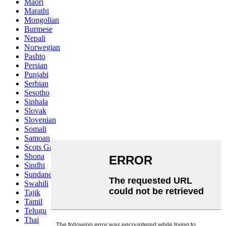
Maori
Marathi
Mongolian
Burmese
Nepali
Norwegian
Pashto
Persian
Punjabi
Serbian
Sesotho
Sinhala
Slovak
Slovenian
Somali
Samoan
Scots Gaelic
Shona
Sindhi
Sundanese
Swahili
Tajik
Tamil
Telugu
Thai