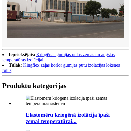
Iepriekšējais:
Kriogēnas gumijas putas zemas un augstas
temperatūras izolācijai
Tālāk:
Kingflex zaļās korlor gumijas putu izolācijas loksnes
rullis
Produktu kategorijas
Elastomēru kriogēnā izolācija īpaši
zemai temperatūrai...