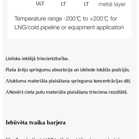
Lieliska iekšējā triecienizturība.
Plaša ārējo spriegumu absorbcija un izkliede lokālās pozīcijās.
A
tukšuma materiāla plaisāšana sprieguma koncentrācijas dēļ.
A
Novērš cieta putu materiāla plaisāšanu trieciena rezultātā.
Iebūvēta tvaika barjera