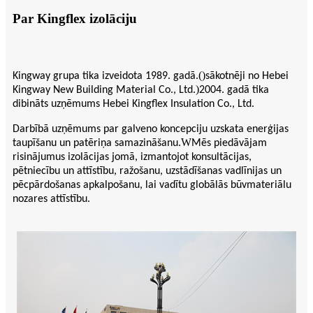
Par Kingflex izolāciju
()
Kingway grupa tika izveidota 1989. gadā.
sākotnēji no Hebei
)
Kingway New Building Material Co., Ltd.
2004. gadā tika
dibināts uzņēmums Hebei Kingflex Insulation Co., Ltd.
Darbībā uzņēmums par galveno koncepciju uzskata enerģijas
W
taupīšanu un patēriņa samazināšanu.
Mēs piedāvājam
risinājumus izolācijas jomā, izmantojot konsultācijas,
pētniecību un attīstību, ražošanu, uzstādīšanas vadlīnijas un
pēcpārdošanas apkalpošanu, lai vadītu globālās būvmateriālu
nozares attīstību.