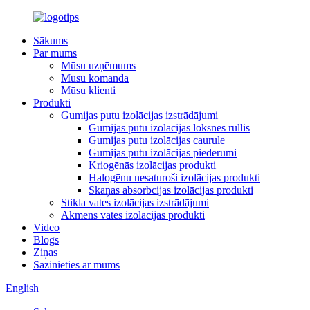
Sākums
Par mums
Mūsu uzņēmums
Mūsu komanda
Mūsu klienti
Produkti
Gumijas putu izolācijas izstrādājumi
Gumijas putu izolācijas loksnes rullis
Gumijas putu izolācijas caurule
Gumijas putu izolācijas piederumi
Kriogēnās izolācijas produkti
Halogēnu nesaturoši izolācijas produkti
Skaņas absorbcijas izolācijas produkti
Stikla vates izolācijas izstrādājumi
Akmens vates izolācijas produkti
Video
Blogs
Ziņas
Sazinieties ar mums
English