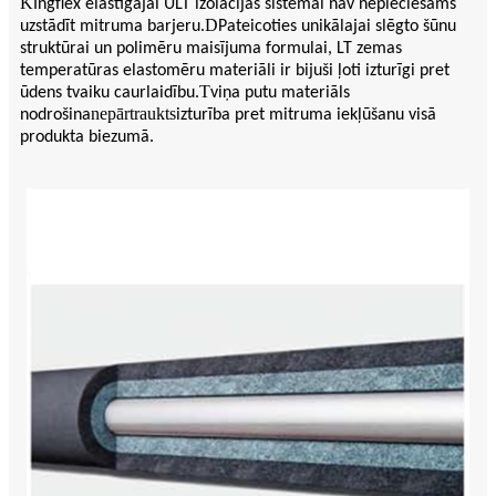
K
Ingflex elastīgajai ULT izolācijas sistēmai nav nepieciešams
D
uzstādīt mitruma barjeru.
Pateicoties unikālajai slēgto šūnu
struktūrai un polimēru maisījuma formulai, LT zemas
temperatūras elastomēru materiāli ir bijuši ļoti izturīgi pret
T
ūdens tvaiku caurlaidību.
viņa putu materiāls
nepārtraukts
nodrošina
izturība pret mitruma iekļūšanu visā
produkta biezumā.