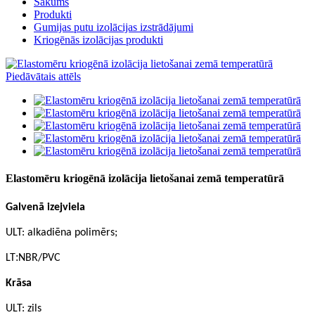
Sākums
Produkti
Gumijas putu izolācijas izstrādājumi
Kriogēnās izolācijas produkti
Elastomēru kriogēnā izolācija lietošanai zemā temperatūrā
Galvenā izejviela
ULT: alkadiēna polimērs;
:
LT
NBR/PVC
Krāsa
ULT: zils