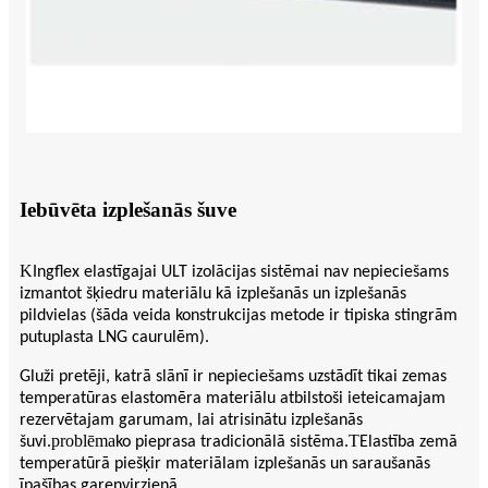
Iebūvēta izplešanās šuve
K
Ingflex elastīgajai ULT izolācijas sistēmai nav nepieciešams
izmantot šķiedru materiālu kā izplešanās un izplešanās
pildvielas (šāda veida konstrukcijas metode ir tipiska stingrām
putuplasta LNG caurulēm).
Gluži pretēji, katrā slānī ir nepieciešams uzstādīt tikai zemas
temperatūras elastomēra materiālu atbilstoši ieteicamajam
rezervētajam garumam, lai atrisinātu izplešanās
problēma
T
šuvi.
ko pieprasa tradicionālā sistēma.
Elastība zemā
temperatūrā piešķir materiālam izplešanās un saraušanās
īpašības garenvirzienā.