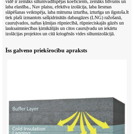
vidē ir zemāks siltumvadītspējas koeficients, zemāks blīvums un
laba elastība.
,
Nav plaisu, efektīva izolācija, laba liesmas
slāpēšanas veiktspēja, laba mitruma izturība, izturīga un ilgstoša.
I
t
tiek plaši izmantots sašķidrinātās dabasgāzes (LNG) ražošanā,
cauruļvados, naftas ķīmijas rūpniecībā, rūpnieciskajās gāzēs un
lauksaimniecības ķimikālijās un citos cauruļvadu un iekārtu
izolācijas projektos un citā kriogēnās vides siltumizolācijā.
Īss galveno priekšrocību apraksts