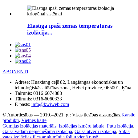
Elastīga īpaši zemas temperatūras
izolācija...
ABONENTI
Adrese:
Huaxiang ceļš 82, Langfangas ekonomiskās un
tehnoloģiskās attīstības zona, Hebei province, 065001, Ķīna.
Tālrunis:
0316-6074888
Tālrunis:
0316-6060333
E-pasts:
info@kwiweb.com
© Autortiesības — 2010.–2021. g.: Visas tiesības aizsargātas.
Karstie
produkti
,
Vietnes karte
Gumijas izolācijas materiāls
,
Izolācijas izmēru tabula
,
Putu izolācija
,
Gaisa vadam nepieciešama izolācija
,
Gaisa atveru izolācija
,
Stikla
vates izolācijas filcs ar alumīnija foliju vienā pusē
,