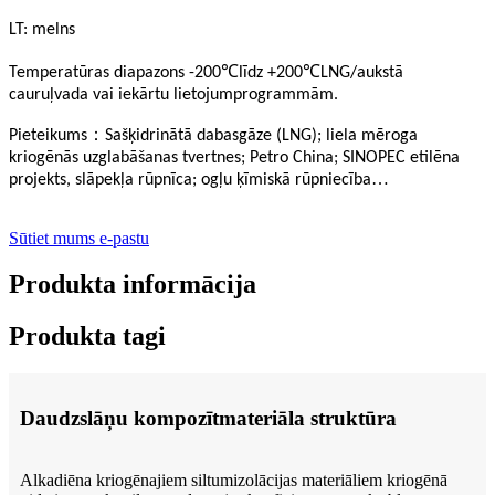
LT: melns
℃
℃
Temperatūras diapazons -200
līdz +200
LNG/aukstā
cauruļvada vai iekārtu lietojumprogrammām.
：
Pieteikums
Sašķidrinātā dabasgāze (LNG); liela mēroga
kriogēnās uzglabāšanas tvertnes; Petro China; SINOPEC etilēna
…
projekts, slāpekļa rūpnīca; ogļu ķīmiskā rūpniecība
Sūtiet mums e-pastu
Produkta informācija
Produkta tagi
Daudzslāņu kompozītmateriāla struktūra
Alkadiēna kriogēnajiem siltumizolācijas materiāliem kriogēnā